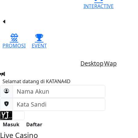
INTERACTIVE
PROMOSI
EVENT
Desktop
Wap
Selamat datang di KATANA4D
Masuk
Daftar
Live Casino