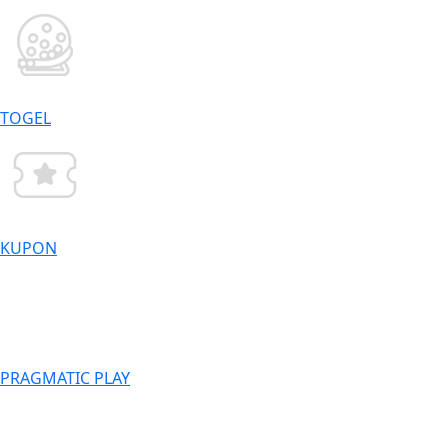
TOGEL
KUPON
PRAGMATIC PLAY