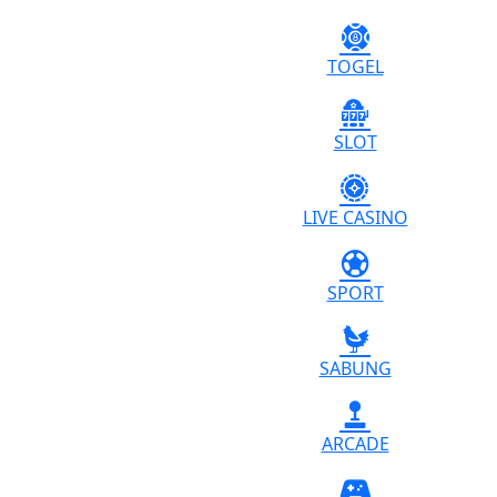
TOGEL
SLOT
LIVE CASINO
SPORT
SABUNG
ARCADE