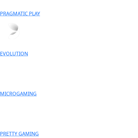
PRAGMATIC PLAY
EVOLUTION
MICROGAMING
PRETTY GAMING