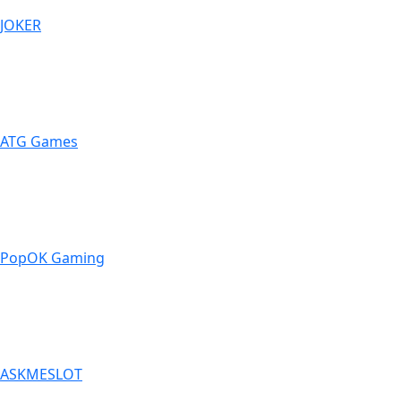
JOKER
ATG Games
PopOK Gaming
ASKMESLOT