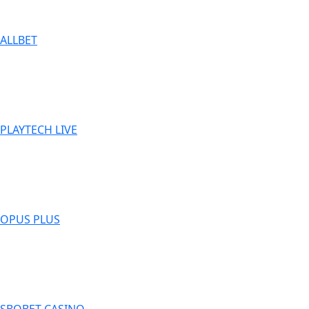
ALLBET
PLAYTECH LIVE
OPUS PLUS