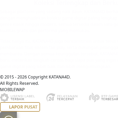
Koleksi Terlengkap dan Berku
Sebagai platform yang sedang naik daun, KATANA4D berhas
dengan menghadirkan koleksi game digital paling lengkap
genre klasik hingga modern, semua tersedia dalam satu
kualitas grafis dan performa yang memukau.
Tidak hanya itu, KATANA4D juga berkomitmen untuk terus 
pembaruan fitur, sistem fair play, serta dukungan pelangg
membantu. Dengan semua keunggulan tersebut, KATANA4D
baru, melainkan langkah cerdas bagi siapa pun yang ing
game digital yang lebih baik dan lebih menguntungkan.
© 2015 - 2026 Copyright KATANA4D.
All Rights Reserved.
MOBILE
WAP
LAPOR PUSAT