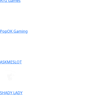
ATG Games
PopOK Gaming
ASKMESLOT
SHADY LADY