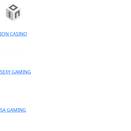
ION CASINO
SEXY GAMING
SA GAMING