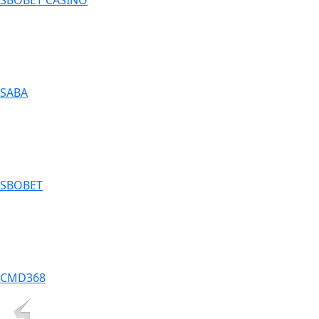
SBOBET CASINO
SABA
SBOBET
CMD368