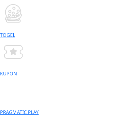
TOGEL
KUPON
PRAGMATIC PLAY