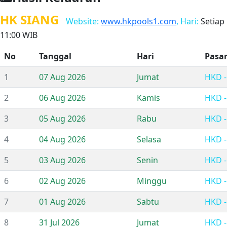
HK SIANG
Website:
www.hkpools1.com
, Hari:
Setiap
11:00 WIB
No
Tanggal
Hari
Pasa
1
07 Aug 2026
Jumat
HKD -
2
06 Aug 2026
Kamis
HKD -
3
05 Aug 2026
Rabu
HKD -
4
04 Aug 2026
Selasa
HKD -
5
03 Aug 2026
Senin
HKD -
6
02 Aug 2026
Minggu
HKD -
7
01 Aug 2026
Sabtu
HKD -
8
31 Jul 2026
Jumat
HKD -