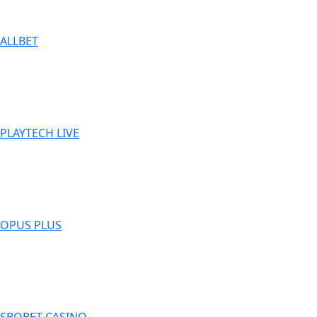
ALLBET
PLAYTECH LIVE
OPUS PLUS