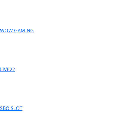
WOW GAMING
LIVE22
SBO SLOT