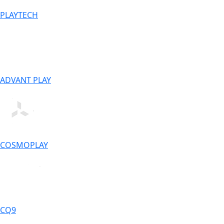
PLAYTECH
ADVANT PLAY
COSMOPLAY
CQ9