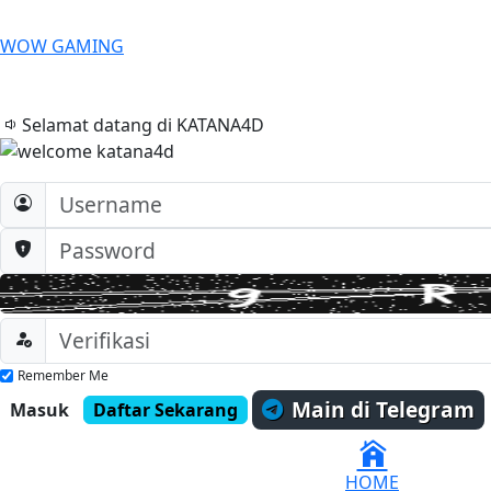
WOW GAMING
Selamat datang di KATANA4D
Remember Me
Main di Telegram
Masuk
Daftar Sekarang
HOME