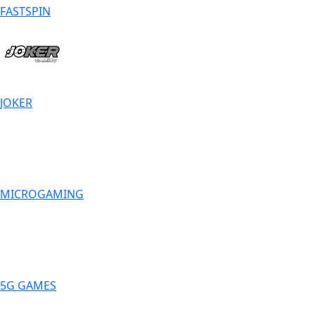
FASTSPIN
JOKER
MICROGAMING
5G GAMES