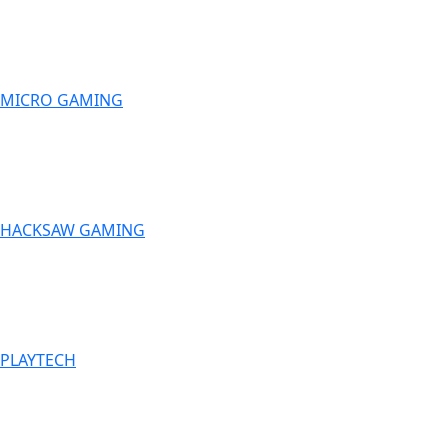
MICRO GAMING
HACKSAW GAMING
PLAYTECH