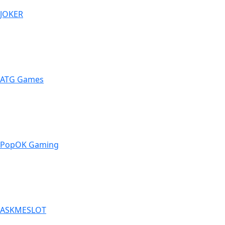
JOKER
ATG Games
PopOK Gaming
ASKMESLOT