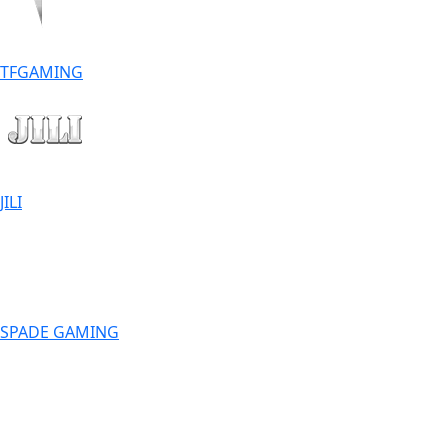
TFGAMING
JILI
SPADE GAMING