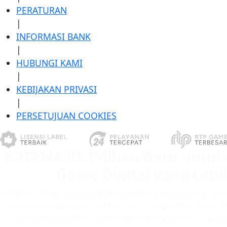
PERATURAN
|
INFORMASI BANK
|
HUBUNGI KAMI
|
KEBIJAKAN PRIVASI
|
PERSETUJUAN COOKIES
KATANA4D: Pilihan Baru untu
Game Digital yang Lebi
KATANA4D hadir sebagai destinasi utama bagi pecinta game
menginginkan pengalaman bermain lebih praktis, cepat, 
Dengan dukungan teknologi modern dan antarmuka yang re