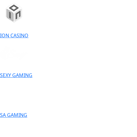
ION CASINO
SEXY GAMING
SA GAMING