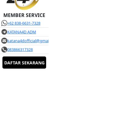
MEMBER SERVICE
+62 838-6631-7328
KATANA4D ADM
katana4dofficial@gmail.com
083866317328