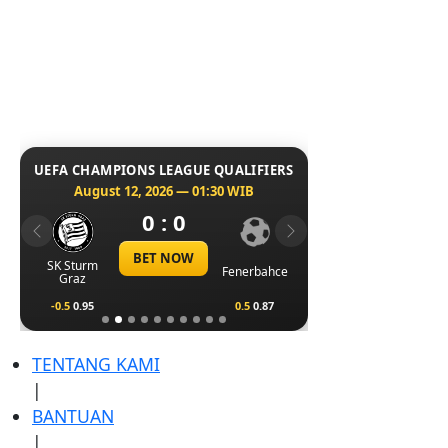
UEFA CHAMPIONS LEAGUE QUALIFIERS
August 12, 2026 — 01:30 WIB
0 : 0
Previous
Next
BET NOW
SK Sturm
Fenerbahce
Graz
-0.5
0.95
0.5
0.87
TENTANG KAMI
|
BANTUAN
|