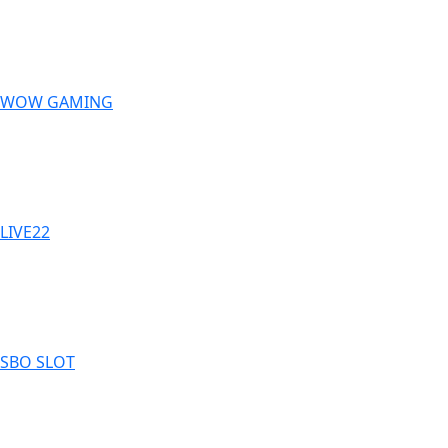
WOW GAMING
LIVE22
SBO SLOT