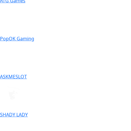
ATG Games
PopOK Gaming
ASKMESLOT
SHADY LADY