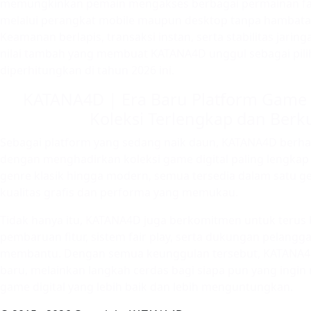
memungkinkan pemain mengakses berbagai permainan fav
melalui perangkat mobile maupun desktop tanpa hambata
Keamanan berlapis, transaksi instan, serta stabilitas jarin
nilai tambah yang membuat KATANA4D unggul sebagai pili
diperhitungkan di tahun 2026 ini.
KATANA4D | Era Baru Platform Game 
Koleksi Terlengkap dan Berku
Sebagai platform yang sedang naik daun, KATANA4D berhas
dengan menghadirkan koleksi game digital paling lengkap
genre klasik hingga modern, semua tersedia dalam satu
kualitas grafis dan performa yang memukau.
Tidak hanya itu, KATANA4D juga berkomitmen untuk terus 
pembaruan fitur, sistem fair play, serta dukungan pelangg
membantu. Dengan semua keunggulan tersebut, KATANA4D
baru, melainkan langkah cerdas bagi siapa pun yang ing
game digital yang lebih baik dan lebih menguntungkan.