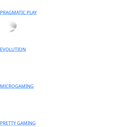
PRAGMATIC PLAY
EVOLUTION
MICROGAMING
PRETTY GAMING