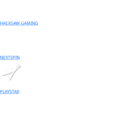
HACKSAW GAMING
NEXTSPIN
PLAYSTAR